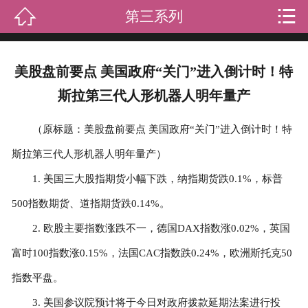


第三系列
首页
关于我们
美股盘前要点 美国政府“关门”进入倒计时！特
产品中心
斯拉第三代人形机器人明年量产
新闻资讯
（原标题：美股盘前要点 美国政府“关门”进入倒计时！特
斯拉第三代人形机器人明年量产）
成功案例
1. 美国三大股指期货小幅下跌，纳指期货跌0.1%，标普
礼品知识
500指数期货、道指期货跌0.14%。
客户留言
2. 欧股主要指数涨跌不一，德国DAX指数涨0.02%，英国
富时100指数涨0.15%，法国CAC指数跌0.24%，欧洲斯托克50
人才招聘
指数平盘。
联系我们
3. 美国参议院预计将于今日对政府拨款延期法案进行投